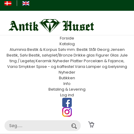
Forside
Katalog
Aluminia
Bestik & Korpus Sølv mm.
Bestik Stål Georg Jensen
Bestik, Sølv
Bestik, sølvplet/Bronze
Drikke glas
Figurer
Glas
Jule
ting / Legetøj
Keramik
Nyheder
Platter
Porcelæn & Fajance,
Varia
Smykker
Spise - og kaffestel
Varia
Lamper og belysning
Nyheder
Butikken
Info
Betaling & Levering
Log ind