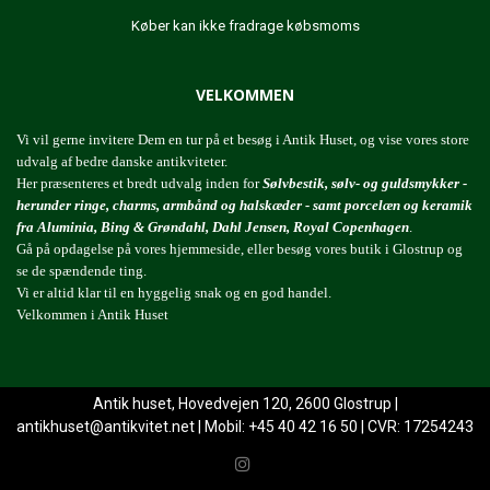
Køber kan ikke fradrage købsmoms
VELKOMMEN
Vi vil gerne invitere Dem en tur på et besøg i Antik Huset, og vise vores store
udvalg af bedre danske antikviteter.
Her præsenteres et bredt udvalg inden for
Sølvbestik, sølv- og guldsmykker -
herunder ringe, charms, armbånd og halskæder - samt porcelæn og keramik
fra Aluminia, Bing & Grøndahl, Dahl Jensen, Royal Copenhagen
.
Gå på opdagelse på vores hjemmeside, eller besøg vores butik i Glostrup og
se de spændende ting.
Vi er altid klar til en hyggelig snak og en god handel.
Velkommen i Antik Huset
Antik huset, Hovedvejen 120, 2600 Glostrup |
antikhuset@antikvitet.net
| Mobil: +45 40 42 16 50 | CVR: 17254243