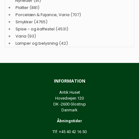
Nyheder
(91)
+
Platter
(881)
+
Porcelæn & Fajance, Varia
(707)
+
Smykker
(4765)
+
Spise - og kaffestel
(4531)
+
Varia
(93)
+
Lamper og belysning
(42)
INFORMATION
Antik Huset
Hovedvejen 120
DK -2600 Glostrup
Danmark
Åbningstider
Tlf: +45 40 42 16 50