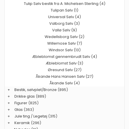
Tulip Sølv bestik fra A. Michelsen Sterling (4)
Tulipan Sølv (1)
Universal Sølv (4)
Valborg Sølv (3)
Vallø Sølv (9)
Wedellsborg Sølv (2)
Willemose Sølv (7)
Windsor Sølv (13)
Æbleblomst gennembrudt Sølv (4)
Æbleblomst Sølv (3)
Øresund Sølv (27)
Åkande Hans Hansen Sølv (27)
Åkande Sølv (4)
+
Bestik, sølvplet/Bronze
(895)
+
Drikke glas
(889)
+
Figurer
(825)
+
Glas
(363)
+
Jule ting / Legetøj
(315)
+
Keramik
(296)