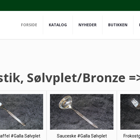
FORSIDE
KATALOG
NYHEDER
BUTIKKEN
tik, Sølvplet/Bronze =>
ffel #Galla Sølvplet
Sauceske #Galla Sølvplet
Frokostg