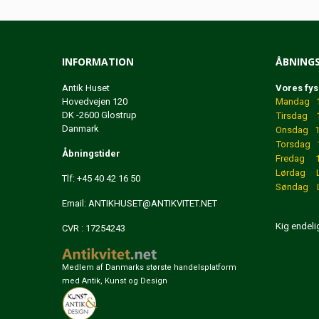
INFORMATION
ÅBNINGS
Antik Huset
Vores fys
Hovedvejen 120
Mandag 12
DK -2600 Glostrup
Tirsdag 1
Danmark
Onsdag 12
Torsdag 1
Åbningstider
Fredag 12
Lørdag 
Tlf: +45 40 42 16 50
Søndag L
Email:
ANTIKHUSET@ANTIKVITET.NET
Kig endeli
CVR : 17254243
Medlem af Danmarks største handelsplatform
med Antik, Kunst og Design