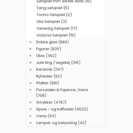
Sølvplet mm. Bestik dele (16)
Tang sølvplet (5)
Torino Sølvplet (2)
Ulla Sølvplet (3)
Venedig Sølvplet (17)
Victoria Sølvplet (15)
+
Drikke glas
(889)
+
Figurer
(825)
+
Glas
(362)
+
Jule ting / Legetøj
(315)
+
Keramik
(297)
Nyheder
(82)
+
Platter
(881)
+
Porcelæn & Fajance, Varia
(708)
+
Smykker
(4767)
+
Spise - og kaffestel
(4532)
+
Varia
(93)
+
Lamper og belysning
(42)