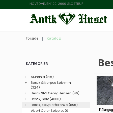
HOVEDVEJEN 120, 2600 GLOSTRUP
Forside
Katalog
Bes
KATEGORIER
+
Aluminia
(216)
+
Bestik & Korpus Sølv mm.
(324)
+
Bestik Stål Georg Jensen
(46)
+
Bestik, Sølv
(4000)
+
Bestik, sølvplet/Bronze
(895)
Pålægsga
Abert Color Sølvplet (0)