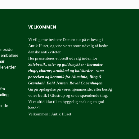
VELKOMMEN
Vi vil gerne invitere Dem en tur på et besøg i
Antik Huset, og vise vores store udvalg af bedre
mmeside
danske antikviteter.
t emballere
Her præsenteres et bredt udvalg inden for
har
Sølvbestik, sølv- og guldsmykker - herunder
ele verden.
ringe, charms, armbånd og halskæder - samt
porcelæn og keramik fra Aluminia, Bing &
Grøndahl, Dahl Jensen, Royal Copenhagen
.
fra
Gå på opdagelse på vores hjemmeside, eller besøg
aling.
vores butik i Glostrup og se de spændende ting.
Vi er altid klar til en hyggelig snak og en god
er de
handel.
Velkommen i Antik Huset