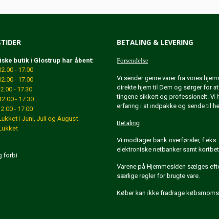
TIDER
BETALING & LEVERING
iske butik i Glostrup har åbent:
Forsendelse
.00 - 17.00
Vi sender gerne varer fra vores hje
2.00 - 17.00
direkte hjem til Dem og sørger for a
.00 - 17.30
tingene sikkert og professionelt. Vi 
2.00 - 17.30
erfaring i at indpakke og sende til h
.00 - 17.00
Lukket
i Juni, Juli og August
Betaling
ukket
Vi modtager bank overførsler, f.eks. 
elektroniske netbanker samt kortbet
g forbi
Varene på Hjemmesiden sælges eft
særlige regler for brugte vare.
Køber kan ikke fradrage købsmoms