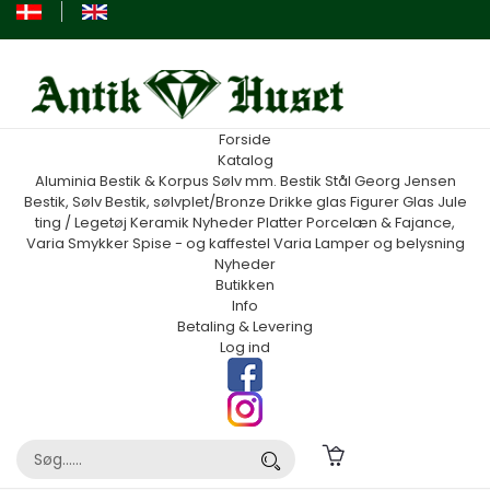
Forside
Katalog
Aluminia
Bestik & Korpus Sølv mm.
Bestik Stål Georg Jensen
Bestik, Sølv
Bestik, sølvplet/Bronze
Drikke glas
Figurer
Glas
Jule
ting / Legetøj
Keramik
Nyheder
Platter
Porcelæn & Fajance,
Varia
Smykker
Spise - og kaffestel
Varia
Lamper og belysning
Nyheder
Butikken
Info
Betaling & Levering
Log ind