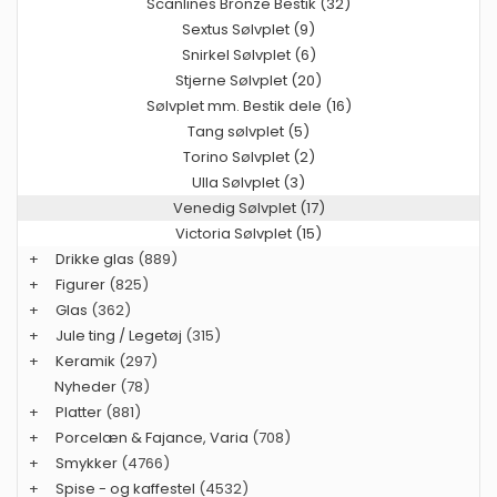
Scanlines Bronze Bestik (32)
Sextus Sølvplet (9)
Snirkel Sølvplet (6)
Stjerne Sølvplet (20)
Sølvplet mm. Bestik dele (16)
Tang sølvplet (5)
Torino Sølvplet (2)
Ulla Sølvplet (3)
Venedig Sølvplet (17)
Victoria Sølvplet (15)
+
Drikke glas
(889)
+
Figurer
(825)
+
Glas
(362)
+
Jule ting / Legetøj
(315)
+
Keramik
(297)
Nyheder
(78)
+
Platter
(881)
+
Porcelæn & Fajance, Varia
(708)
+
Smykker
(4766)
+
Spise - og kaffestel
(4532)