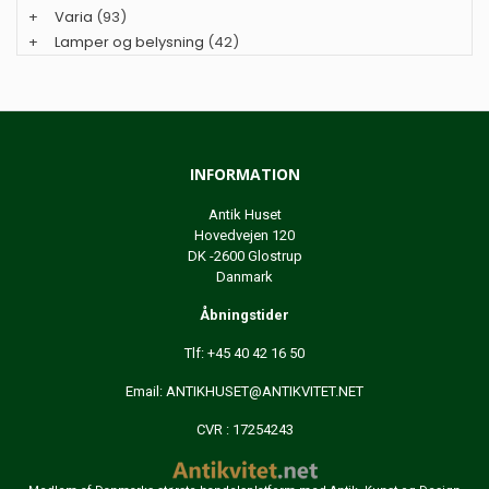
+
Varia
(93)
+
Lamper og belysning
(42)
INFORMATION
Antik Huset
Hovedvejen 120
DK -2600 Glostrup
Danmark
Åbningstider
Tlf: +45 40 42 16 50
Email:
ANTIKHUSET@ANTIKVITET.NET
CVR : 17254243