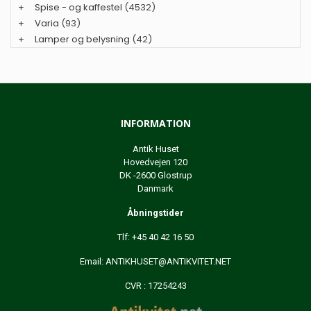
+
Spise - og kaffestel
(4532)
+
Varia
(93)
+
Lamper og belysning
(42)
INFORMATION
Antik Huset
Hovedvejen 120
DK -2600 Glostrup
Danmark
Åbningstider
Tlf: +45 40 42 16 50
Email:
ANTIKHUSET@ANTIKVITET.NET
CVR : 17254243