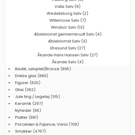
Vallø Sølv (9)
Wedellsborg Sølv (2)
Willemose Sølv (7)
Windsor Sølv (13)
Æbleblomst gennembrudt Sølv (4)
Æbleblomst Sølv (3)
Øresund Sølv (27)
Åkande Hans Hansen Sølv (27)
Åkande Sølv (4)
+
Bestik, sølvplet/Bronze
(895)
+
Drikke glas
(889)
+
Figurer
(825)
+
Glas
(362)
+
Jule ting / Legetøj
(315)
+
Keramik
(297)
Nyheder
(86)
+
Platter
(881)
+
Porcelæn & Fajance, Varia
(708)
+
Smykker
(4767)