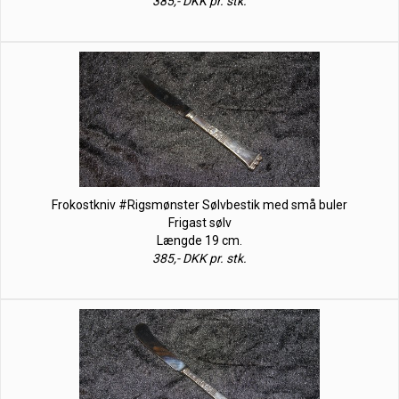
385,- DKK pr. stk.
Frokostkniv #Rigsmønster Sølvbestik med små buler
Frigast sølv
Længde 19 cm.
385,- DKK pr. stk.