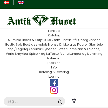
Forside
Katalog
Aluminia
Bestik & Korpus Sølv mm.
Bestik Stål Georg Jensen
Bestik, Sølv
Bestik, sølvplet/Bronze
Drikke glas
Figurer
Glas
Jule
ting / Legetøj
Keramik
Nyheder
Platter
Porcelæn & Fajance,
Varia
Smykker
Spise - og kaffestel
Varia
Lamper og belysning
Nyheder
Butikken
Info
Betaling & Levering
Log ind