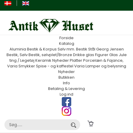
Forside
Katalog
Aluminia
Bestik & Korpus Sølv mm.
Bestik Stål Georg Jensen
Bestik, Sølv
Bestik, sølvplet/Bronze
Drikke glas
Figurer
Glas
Jule
ting / Legetøj
Keramik
Nyheder
Platter
Porcelæn & Fajance,
Varia
Smykker
Spise - og kaffestel
Varia
Lamper og belysning
Nyheder
Butikken
Info
Betaling & Levering
Log ind