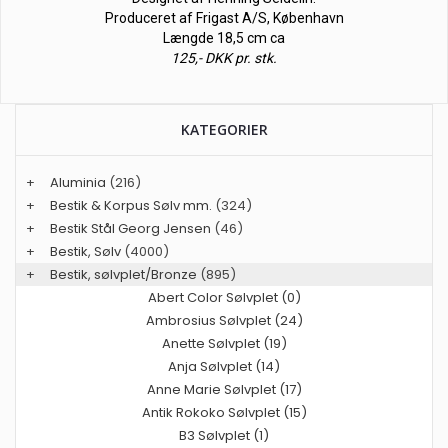
Produceret af Frigast A/S, København
Længde 18,5 cm ca
125,- DKK pr. stk.
KATEGORIER
+
Aluminia
(216)
+
Bestik & Korpus Sølv mm.
(324)
+
Bestik Stål Georg Jensen
(46)
+
Bestik, Sølv
(4000)
+
Bestik, sølvplet/Bronze
(895)
Abert Color Sølvplet (0)
Ambrosius Sølvplet (24)
Anette Sølvplet (19)
Anja Sølvplet (14)
Anne Marie Sølvplet (17)
Antik Rokoko Sølvplet (15)
B3 Sølvplet (1)