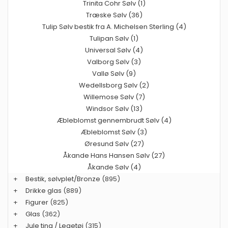
Trinita Cohr Sølv (1)
Træske Sølv (36)
Tulip Sølv bestik fra A. Michelsen Sterling (4)
Tulipan Sølv (1)
Universal Sølv (4)
Valborg Sølv (3)
Vallø Sølv (9)
Wedellsborg Sølv (2)
Willemose Sølv (7)
Windsor Sølv (13)
Æbleblomst gennembrudt Sølv (4)
Æbleblomst Sølv (3)
Øresund Sølv (27)
Åkande Hans Hansen Sølv (27)
Åkande Sølv (4)
+
Bestik, sølvplet/Bronze
(895)
+
Drikke glas
(889)
+
Figurer
(825)
+
Glas
(362)
+
Jule ting / Legetøj
(315)