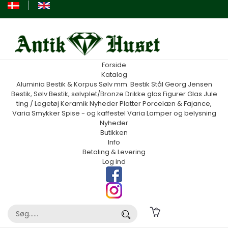
Forside
Katalog
Aluminia
Bestik & Korpus Sølv mm.
Bestik Stål Georg Jensen
Bestik, Sølv
Bestik, sølvplet/Bronze
Drikke glas
Figurer
Glas
Jule
ting / Legetøj
Keramik
Nyheder
Platter
Porcelæn & Fajance,
Varia
Smykker
Spise - og kaffestel
Varia
Lamper og belysning
Nyheder
Butikken
Info
Betaling & Levering
Log ind