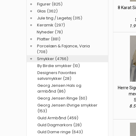
+
Figurer
(825)
8 Karat S
+
Glas
(362)
+
Jule ting / Legetøj
(315)
+
Keramik
(297)
1.9
Nyheder
(78)
+
Platter
(881)
+
Porcelæn & Fajance, Varia
(708)
+
Smykker
(4766)
By Birdie smykker (10)
Designers Favorites
sølvsmykker (28)
Georg Jensen Hals og
Herre Sig
armbånd (86)
med
Georg Jensen Ringe (60)
S
Georg Jensen Øvrige smykker
8.5
(153)
Guld Armbånd (459)
Guld Dagmarkors (28)
Guld Dame ringe (643)