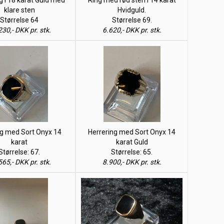
g i 18 karat Guld med
Ring med rød sten i 14 karat
klare sten
Hvidguld.
Størrelse 64
Størrelse 69.
30,- DKK pr. stk.
6.620,- DKK pr. stk.
ng med Sort Onyx 14
Herrering med Sort Onyx 14
karat
karat Guld
Størrelse: 67.
Størrelse: 65.
65,- DKK pr. stk.
8.900,- DKK pr. stk.