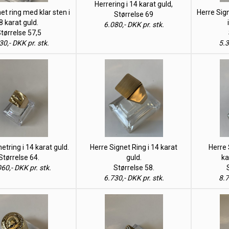
Herrering i 14 karat guld,
et ring med klar sten i
Herre Sig
Størrelse 69
8 karat guld.
6.080,- DKK pr. stk.
tørrelse 57,5
30,- DKK pr. stk.
5.3
etring i 14 karat guld.
Herre Signet Ring i 14 karat
Herre 
Størrelse 64.
guld.
ka
60,- DKK pr. stk.
Størrelse 58.
6.730,- DKK pr. stk.
8.7