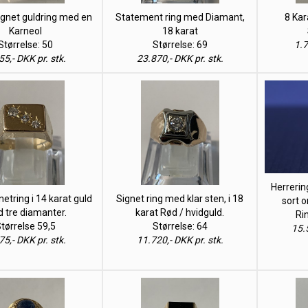
ignet guldring med en
Statement ring med Diamant,
8 Kar
Karneol
18 karat
Størrelse: 50
Størrelse: 69
1.7
55,- DKK pr. stk.
23.870,- DKK pr. stk.
Herrerin
netring i 14 karat guld
Signet ring med klar sten, i 18
sort 
 tre diamanter.
karat Rød / hvidguld.
Ri
tørrelse 59,5
Størrelse: 64
15.5
75,- DKK pr. stk.
11.720,- DKK pr. stk.