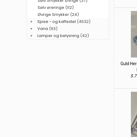
Sølv Smykker Øvrige (37)
Sølv øreringe (112)
Øvrige Smykker (24)
+
Spise - og kaffestel
(4532)
+
Varia
(93)
+
Lamper og belysning
(42)
Guld Her
5.7