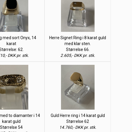
g med sort Onyx, 14
Herre Signet Ring i 8 karat guld
karat
med klar sten.
Størrelse: 62.
Størrelse 66.
10,- DKK pr. stk.
2.605,- DKK pr. stk.
med to diamanter i 14
Guld Herre ring i 14 karat guld
karat guld
Størrelse 62
Størrelse 54
14.760,- DKK pr. stk.