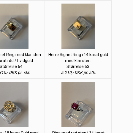
net Ring med klar sten
Herre Signet Ring i 14 karat guld
arat rød / hvidguld.
med klar sten.
Størrelse 64.
Størrelse 63.
10,- DKK pr. stk.
5.210,- DKK pr. stk.