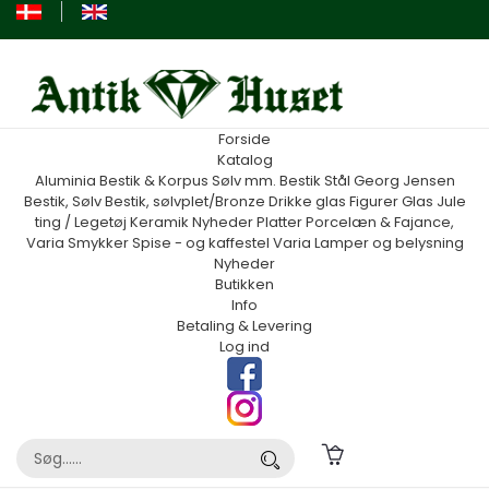
Forside
Katalog
Aluminia
Bestik & Korpus Sølv mm.
Bestik Stål Georg Jensen
Bestik, Sølv
Bestik, sølvplet/Bronze
Drikke glas
Figurer
Glas
Jule
ting / Legetøj
Keramik
Nyheder
Platter
Porcelæn & Fajance,
Varia
Smykker
Spise - og kaffestel
Varia
Lamper og belysning
Nyheder
Butikken
Info
Betaling & Levering
Log ind