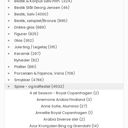
+
Bestik & Korpus Sølv mm.
(324)
+
Bestik Stål Georg Jensen
(46)
+
Bestik, Sølv
(4000)
+
Bestik, sølvplet/Bronze
(895)
+
Drikke glas
(889)
+
Figurer
(825)
+
Glas
(362)
+
Jule ting / Legetøj
(315)
+
Keramik
(297)
Nyheder
(82)
+
Platter
(881)
+
Porcelæn & Fajance, Varia
(708)
+
Smykker
(4766)
+
Spise - og kaffestel
(4532)
4 all Season - Royal Copenhagen (2)
Anemone Arabia Findland (3)
Anne Sofie, Aluminia (27)
Annette Royal Copenhagen (1)
Arabia Diverse stel (2)
Azur Kronjyden Bing og Grøndahl (14)