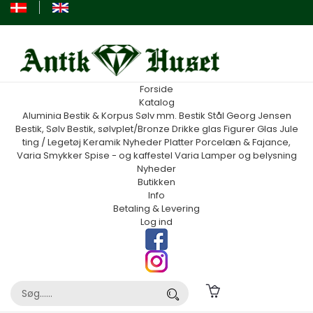
Forside
Katalog
Aluminia
Bestik & Korpus Sølv mm.
Bestik Stål Georg Jensen
Bestik, Sølv
Bestik, sølvplet/Bronze
Drikke glas
Figurer
Glas
Jule
ting / Legetøj
Keramik
Nyheder
Platter
Porcelæn & Fajance,
Varia
Smykker
Spise - og kaffestel
Varia
Lamper og belysning
Nyheder
Butikken
Info
Betaling & Levering
Log ind