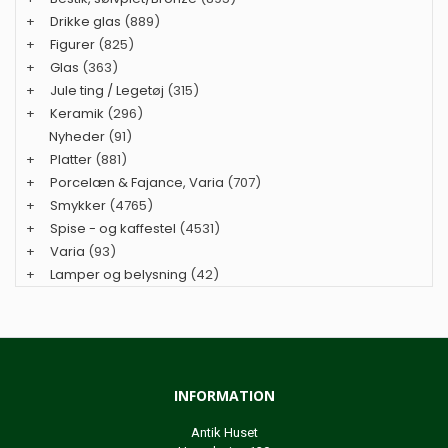
+
Drikke glas
(889)
+
Figurer
(825)
+
Glas
(363)
+
Jule ting / Legetøj
(315)
+
Keramik
(296)
Nyheder
(91)
+
Platter
(881)
+
Porcelæn & Fajance, Varia
(707)
+
Smykker
(4765)
+
Spise - og kaffestel
(4531)
+
Varia
(93)
+
Lamper og belysning
(42)
INFORMATION
Antik Huset