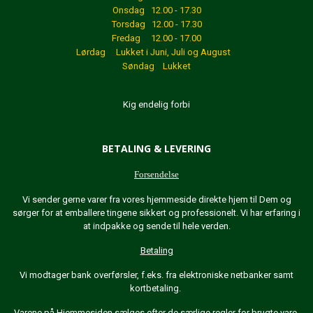
Onsdag 12.00 - 17.30
Torsdag 12.00 - 17.30
Fredag 12.00 - 17.00
Lørdag Lukket
i Juni, Juli og August
Søndag Lukket
Kig endelig forbi
BETALING & LEVERING
Forsendelse
Vi sender gerne varer fra vores hjemmeside direkte hjem til Dem og
sørger for at emballere tingene sikkert og professionelt. Vi har erfaring i
at indpakke og sende til hele verden.
Betaling
Vi modtager bank overførsler, f.eks. fra elektroniske netbanker samt
kortbetaling.
Varene på Hjemmesiden sælges efter de særlige regler for brugte vare.