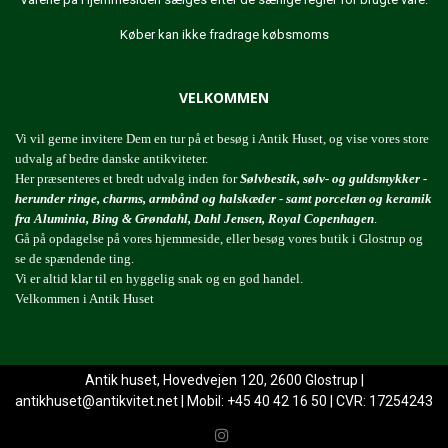
Køber kan ikke fradrage købsmoms
VELKOMMEN
Vi vil gerne invitere Dem en tur på et besøg i Antik Huset, og vise vores store
udvalg af bedre danske antikviteter.
Her præsenteres et bredt udvalg inden for
Sølvbestik, sølv- og guldsmykker -
herunder ringe, charms, armbånd og halskæder - samt porcelæn og keramik
fra Aluminia, Bing & Grøndahl, Dahl Jensen, Royal Copenhagen
.
Gå på opdagelse på vores hjemmeside, eller besøg vores butik i Glostrup og
se de spændende ting.
Vi er altid klar til en hyggelig snak og en god handel.
Velkommen i Antik Huset
Antik huset, Hovedvejen 120, 2600 Glostrup |
antikhuset@antikvitet.net
| Mobil: +45 40 42 16 50 | CVR: 17254243