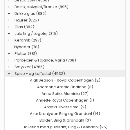
+
Bestik, Sølv
(4000)
+
Bestik, sølvplet/Bronze
(895)
+
Drikke glas
(889)
+
Figurer
(825)
+
Glas
(362)
+
Jule ting / Legetøj
(315)
+
Keramik
(297)
Nyheder
(78)
+
Platter
(881)
+
Porcelæn & Fajance, Varia
(708)
+
Smykker
(4766)
+
Spise - og kaffestel
(4532)
4 all Season - Royal Copenhagen (2)
Anemone Arabia Findland (3)
Anne Sofie, Aluminia (27)
Annette Royal Copenhagen (1)
Arabia Diverse stel (2)
Azur Kronjyden Bing og Grøndahl (14)
Balder, Bing & Grøndahl (0)
Ballerina med guldkant, Bing & Grøndahl (25)