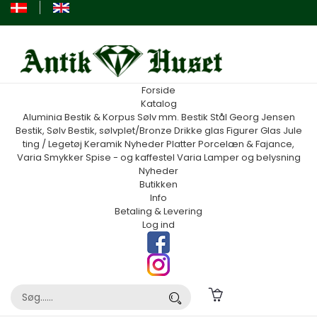
Forside
Katalog
Aluminia
Bestik & Korpus Sølv mm.
Bestik Stål Georg Jensen
Bestik, Sølv
Bestik, sølvplet/Bronze
Drikke glas
Figurer
Glas
Jule
ting / Legetøj
Keramik
Nyheder
Platter
Porcelæn & Fajance,
Varia
Smykker
Spise - og kaffestel
Varia
Lamper og belysning
Nyheder
Butikken
Info
Betaling & Levering
Log ind