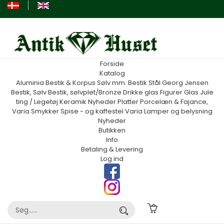
Forside
Katalog
Aluminia
Bestik & Korpus Sølv mm.
Bestik Stål Georg Jensen
Bestik, Sølv
Bestik, sølvplet/Bronze
Drikke glas
Figurer
Glas
Jule
ting / Legetøj
Keramik
Nyheder
Platter
Porcelæn & Fajance,
Varia
Smykker
Spise - og kaffestel
Varia
Lamper og belysning
Nyheder
Butikken
Info
Betaling & Levering
Log ind