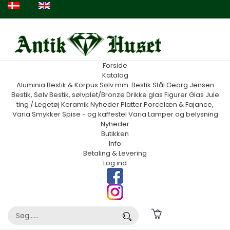
Forside
Katalog
Aluminia
Bestik & Korpus Sølv mm.
Bestik Stål Georg Jensen
Bestik, Sølv
Bestik, sølvplet/Bronze
Drikke glas
Figurer
Glas
Jule
ting / Legetøj
Keramik
Nyheder
Platter
Porcelæn & Fajance,
Varia
Smykker
Spise - og kaffestel
Varia
Lamper og belysning
Nyheder
Butikken
Info
Betaling & Levering
Log ind