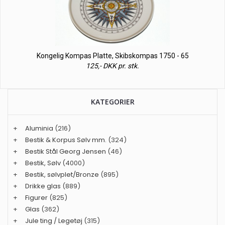
Kongelig Kompas Platte, Skibskompas 1750 - 65
125,- DKK pr. stk.
KATEGORIER
+
Aluminia
(216)
+
Bestik & Korpus Sølv mm.
(324)
+
Bestik Stål Georg Jensen
(46)
+
Bestik, Sølv
(4000)
+
Bestik, sølvplet/Bronze
(895)
+
Drikke glas
(889)
+
Figurer
(825)
+
Glas
(362)
+
Jule ting / Legetøj
(315)