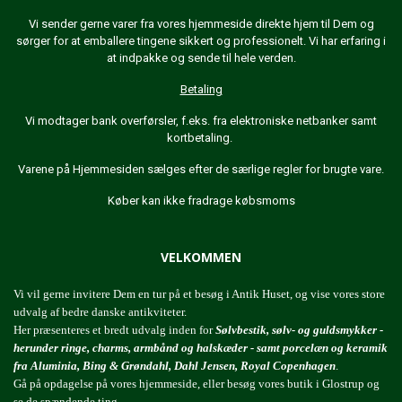
Vi sender gerne varer fra vores hjemmeside direkte hjem til Dem og
sørger for at emballere tingene sikkert og professionelt. Vi har erfaring i
at indpakke og sende til hele verden.
Betaling
Vi modtager bank overførsler, f.eks. fra elektroniske netbanker samt
kortbetaling.
Varene på Hjemmesiden sælges efter de særlige regler for brugte vare.
Køber kan ikke fradrage købsmoms
VELKOMMEN
Vi vil gerne invitere Dem en tur på et besøg i Antik Huset, og vise vores store
udvalg af bedre danske antikviteter.
Her præsenteres et bredt udvalg inden for
Sølvbestik, sølv- og guldsmykker -
herunder ringe, charms, armbånd og halskæder - samt porcelæn og keramik
fra Aluminia, Bing & Grøndahl, Dahl Jensen, Royal Copenhagen
.
Gå på opdagelse på vores hjemmeside, eller besøg vores butik i Glostrup og
se de spændende ting.