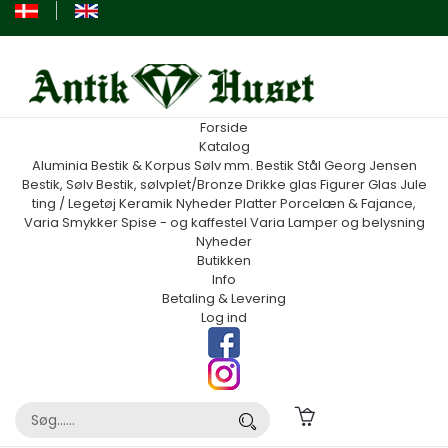
Forside
Katalog
Aluminia
Bestik & Korpus Sølv mm.
Bestik Stål Georg Jensen
Bestik, Sølv
Bestik, sølvplet/Bronze
Drikke glas
Figurer
Glas
Jule
ting / Legetøj
Keramik
Nyheder
Platter
Porcelæn & Fajance,
Varia
Smykker
Spise - og kaffestel
Varia
Lamper og belysning
Nyheder
Butikken
Info
Betaling & Levering
Log ind