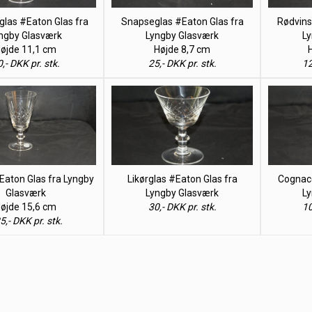
glas #Eaton Glas fra
Snapseglas #Eaton Glas fra
Rødvins
ngby Glasværk
Lyngby Glasværk
Ly
øjde 11,1 cm
Højde 8,7 cm
,- DKK pr. stk.
25,- DKK pr. stk.
12
Eaton Glas fra Lyngby
Likørglas #Eaton Glas fra
Cognacg
Glasværk
Lyngby Glasværk
Ly
øjde 15,6 cm
30,- DKK pr. stk.
10
5,- DKK pr. stk.