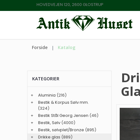
HOVEDVEJEN 120, 2600 GLOSTRUP
Forside
Katalog
Dr
KATEGORIER
Gl
+
Aluminia
(216)
+
Bestik & Korpus Sølv mm.
(324)
+
Bestik Stål Georg Jensen
(46)
+
Bestik, Sølv
(4000)
+
Bestik, sølvplet/Bronze
(895)
+
Drikke glas
(889)