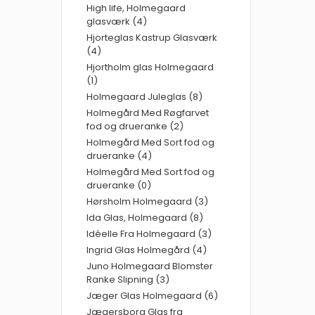
High life, Holmegaard
glasværk (4)
Hjorteglas Kastrup Glasværk
(4)
Hjortholm glas Holmegaard
(1)
Holmegaard Juleglas (8)
Holmegård Med Røgfarvet
fod og drueranke (2)
Holmegård Med Sort fod og
drueranke (4)
Holmegård Med Sort fod og
drueranke (0)
Hørsholm Holmegaard (3)
Ida Glas, Holmegaard (8)
Idéelle Fra Holmegaard (3)
Ingrid Glas Holmegård (4)
Juno Holmegaard Blomster
Ranke Slipning (3)
Jæger Glas Holmegaard (6)
Jægersborg Glas fra