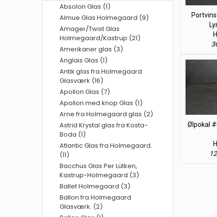
Absolon Glas (1)
Portvins
Almue Glas Holmegaard (9)
Ly
Amager/Twist Glas
H
Holmegaard/Kastrup (21)
30
Amerikaner glas (3)
Anglais Glas (1)
Antik glas fra Holmegaard
Glasværk (16)
Apollon Glas (7)
Apollon med knop Glas (1)
Arne fra Holmegaard glas (2)
Astrid Krystal glas fra Kosta-
Ølpokal #
Boda (1)
H
Atlantic Glas fra Holmegaard.
12
(11)
Bacchus Glas Per Lütken,
Kastrup-Holmegaard (3)
Ballet Holmegaard (3)
Ballon fra Holmegaard
Glasværk. (2)