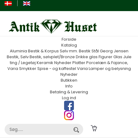
Forside
Katalog
Aluminia
Bestik & Korpus Sølv mm.
Bestik Stål Georg Jensen
Bestik, Sølv
Bestik, sølvplet/Bronze
Drikke glas
Figurer
Glas
Jule
ting / Legetøj
Keramik
Nyheder
Platter
Porcelæn & Fajance,
Varia
Smykker
Spise - og kaffestel
Varia
Lamper og belysning
Nyheder
Butikken
Info
Betaling & Levering
Log ind