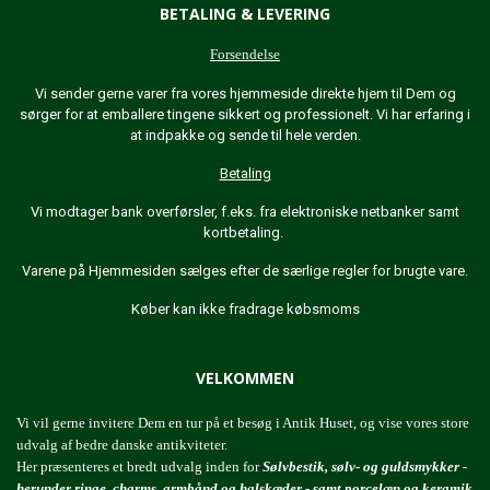
BETALING & LEVERING
Forsendelse
Vi sender gerne varer fra vores hjemmeside direkte hjem til Dem og
sørger for at emballere tingene sikkert og professionelt. Vi har erfaring i
at indpakke og sende til hele verden.
Betaling
Vi modtager bank overførsler, f.eks. fra elektroniske netbanker samt
kortbetaling.
Varene på Hjemmesiden sælges efter de særlige regler for brugte vare.
Køber kan ikke fradrage købsmoms
VELKOMMEN
Vi vil gerne invitere Dem en tur på et besøg i Antik Huset, og vise vores store
udvalg af bedre danske antikviteter.
Her præsenteres et bredt udvalg inden for
Sølvbestik, sølv- og guldsmykker -
herunder ringe, charms, armbånd og halskæder - samt porcelæn og keramik