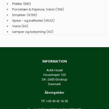
+
Platter
(881)
+
Porcelæn & Fajance, Varia
(708)
+
Smykker
(4766)
+
Spise - og kaffestel
(4532)
+
Varia
(93)
+
Lamper og belysning
(42)
INFORMATION
Antik Huset
Hovedvejen 120
DK -2600 Glostrup
Danmark
Åbningstider
Tlf: +45 40 42 16 50