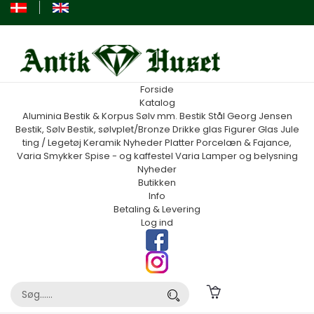
Forside
Katalog
Aluminia
Bestik & Korpus Sølv mm.
Bestik Stål Georg Jensen
Bestik, Sølv
Bestik, sølvplet/Bronze
Drikke glas
Figurer
Glas
Jule
ting / Legetøj
Keramik
Nyheder
Platter
Porcelæn & Fajance,
Varia
Smykker
Spise - og kaffestel
Varia
Lamper og belysning
Nyheder
Butikken
Info
Betaling & Levering
Log ind