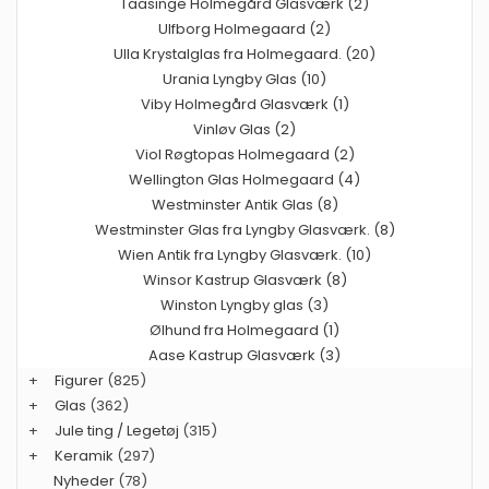
Taasinge Holmegård Glasværk (2)
Ulfborg Holmegaard (2)
Ulla Krystalglas fra Holmegaard. (20)
Urania Lyngby Glas (10)
Viby Holmegård Glasværk (1)
Vinløv Glas (2)
Viol Røgtopas Holmegaard (2)
Wellington Glas Holmegaard (4)
Westminster Antik Glas (8)
Westminster Glas fra Lyngby Glasværk. (8)
Wien Antik fra Lyngby Glasværk. (10)
Winsor Kastrup Glasværk (8)
Winston Lyngby glas (3)
Ølhund fra Holmegaard (1)
Aase Kastrup Glasværk (3)
+
Figurer
(825)
+
Glas
(362)
+
Jule ting / Legetøj
(315)
+
Keramik
(297)
Nyheder
(78)