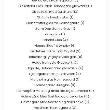
Gerda Glas Holmegaard. (6)
Gisselfeldt Glas uden Holmegård glasværk (1)
Gisselfeldt med Guldkant (13)
Gl. Paris Lyngby glas (1)
Globetrotter glas fra Holmegaard (1)
Gorm Den Gamle Glas (1)
Grogglas (1)
Hamlet Glas (4)
Hanne Glas fra Lyngby (9)
Heidelberg Glas Tysk Crystal (9)
Heidelberg Lyngby Krystal glas (11)
Helga fra Kosta Glasværk (3)
High life, Holmegaard glasværk (4)
Hjorteglas Kastrup Glasværk (4)
Hjortholm glas Holmegaard (1)
Holmegaard Juleglas (8)
Holmegård Med Røgfarvet fod og drueranke (2)
Holmegård Med Sort fod og drueranke (4)
Holmegård Med Sort fod og drueranke (0)
Hørsholm Holmegaard (3)