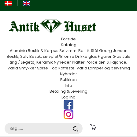
Forside
Katalog
Aluminia
Bestik & Korpus Sølv mm.
Bestik Stål Georg Jensen
Bestik, Sølv
Bestik, sølvplet/Bronze
Drikke glas
Figurer
Glas
Jule
ting / Legetøj
Keramik
Nyheder
Platter
Porcelæn & Fajance,
Varia
Smykker
Spise - og kaffestel
Varia
Lamper og belysning
Nyheder
Butikken
Info
Betaling & Levering
Log ind