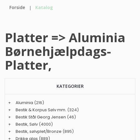
Forside
Katalog
Platter => Aluminia
Børnehjælpdags-
Platter,
KATEGORIER
+
Aluminia
(216)
+
Bestik & Korpus Sølv mm.
(324)
+
Bestik Stål Georg Jensen
(46)
+
Bestik, Sølv
(4000)
+
Bestik, sølvplet/Bronze
(895)
+
Drikke glas
(889)