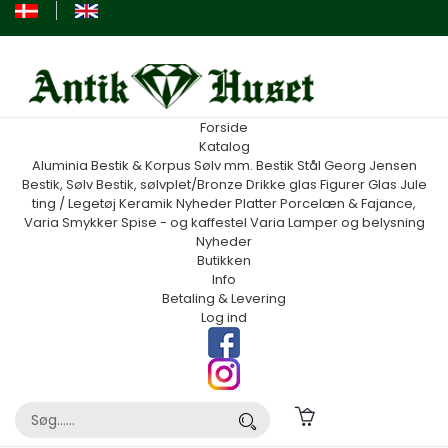
Forside
Katalog
Aluminia
Bestik & Korpus Sølv mm.
Bestik Stål Georg Jensen
Bestik, Sølv
Bestik, sølvplet/Bronze
Drikke glas
Figurer
Glas
Jule
ting / Legetøj
Keramik
Nyheder
Platter
Porcelæn & Fajance,
Varia
Smykker
Spise - og kaffestel
Varia
Lamper og belysning
Nyheder
Butikken
Info
Betaling & Levering
Log ind