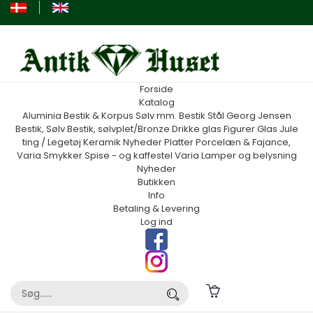
Forside
Katalog
Aluminia
Bestik & Korpus Sølv mm.
Bestik Stål Georg Jensen
Bestik, Sølv
Bestik, sølvplet/Bronze
Drikke glas
Figurer
Glas
Jule
ting / Legetøj
Keramik
Nyheder
Platter
Porcelæn & Fajance,
Varia
Smykker
Spise - og kaffestel
Varia
Lamper og belysning
Nyheder
Butikken
Info
Betaling & Levering
Log ind