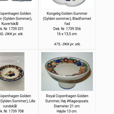
Copenhagen Golden
Kongelig Golden Summer
 (Gylden Sommer),
(Gylden sommer), Bladformet
Kuvertskål
fad
k. Nr. 1739 331
Dek. Nr. 1739 356
0,- DKK pr. stk.
16 x 13,5 cm.
475,- DKK pr. stk.
Copenhagen Golden
Royal Copenhagen Golden
Gylden Sommer), Lille
Summer, Høj #Kageopsats.
rundskål
Diameter 21 cm.
k. Nr. 1739 708
Højde 13 cm.