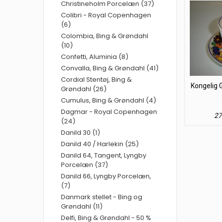
Christineholm Porcelæn (37)
Colibri - Royal Copenhagen
(6)
Colombia, Bing & Grøndahl
(10)
Confetti, Aluminia (8)
Convalla, Bing & Grøndahl (41)
Cordial Stentøj, Bing &
Kongelig 
Grøndahl (26)
Cumulus, Bing & Grøndahl (4)
Dagmar - Royal Copenhagen
27
(24)
Danild 30 (1)
Danild 40 / Harlekin (25)
Danild 64, Tangent, Lyngby
Porcelæn (37)
Danild 66, Lyngby Porcelæn,
(7)
Danmark stellet - Bing og
Grøndahl (11)
Delfi, Bing & Grøndahl - 50 %