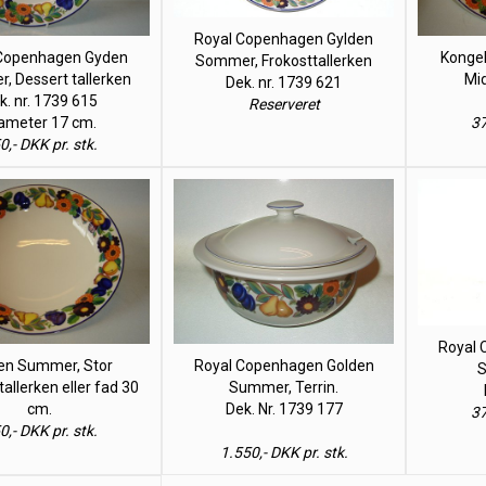
Royal Copenhagen Gylden
Copenhagen Gyden
Kongel
Sommer, Frokosttallerken
 Dessert tallerken
Mid
Dek. nr. 1739 621
k. nr. 1739 615
Reserveret
ameter 17 cm.
37
0,- DKK pr. stk.
Royal 
en Summer, Stor
Royal Copenhagen Golden
S
allerken eller fad 30
Summer, Terrin.
cm.
Dek. Nr. 1739 177
37
0,- DKK pr. stk.
1.550,- DKK pr. stk.