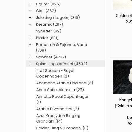
+
Figurer
(825)
+
Glas
(362)
Golden 
+
Jule ting / Legetøj
(315)
2.8
+
Keramik
(297)
Nyheder
(82)
+
Platter
(881)
+
Porcelæn & Fajance, Varia
(708)
+
Smykker
(4767)
+
Spise - og kaffestel
(4532)
4 all Season - Royal
Copenhagen (2)
Anemone Arabia Findland (3)
Anne Sofie, Aluminia (27)
Annette Royal Copenhagen
Konge
(1)
(Gylden 
Arabia Diverse stel (2)
Azur Kronjyden Bing og
De
Grøndahl (14)
52
Balder, Bing & Grøndahl (0)