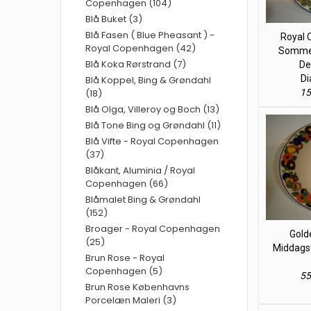
Copenhagen (104)
Blå Buket (3)
Blå Fasen ( Blue Pheasant ) -
Royal 
Royal Copenhagen (42)
Sommer,
Blå Koka Rørstrand (7)
De
Di
Blå Koppel, Bing & Grøndahl
15
(18)
Blå Olga, Villeroy og Boch (13)
Blå Tone Bing og Grøndahl (11)
Blå Vifte - Royal Copenhagen
(37)
Blåkant, Aluminia / Royal
Copenhagen (66)
Blåmalet Bing & Grøndahl
(152)
Broager - Royal Copenhagen
Gold
(25)
Middagst
Brun Rose - Royal
Copenhagen (5)
55
Brun Rose Københavns
Porcelæn Maleri (3)