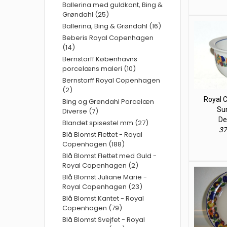
Ballerina med guldkant, Bing &
Grøndahl (25)
Ballerina, Bing & Grøndahl (16)
Beberis Royal Copenhagen
(14)
Bernstorff Københavns
porcelæns maleri (10)
Bernstorff Royal Copenhagen
(2)
Royal 
Bing og Grøndahl Porcelæn
Sum
Diverse (7)
De
Blandet spisestel mm (27)
37
Blå Blomst Flettet - Royal
Copenhagen (188)
Blå Blomst Flettet med Guld -
Royal Copenhagen (2)
Blå Blomst Juliane Marie -
Royal Copenhagen (23)
Blå Blomst Kantet - Royal
Copenhagen (79)
Blå Blomst Svejfet - Royal