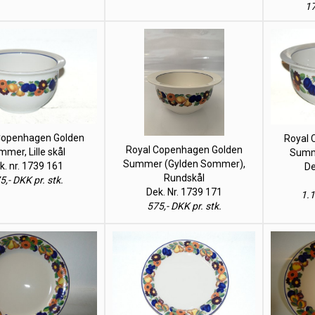
17
Copenhagen Golden
Royal 
Royal Copenhagen Golden
mer, Lille skål
Summe
Summer (Gylden Sommer),
k. nr. 1739 161
De
Rundskål
5,- DKK pr. stk.
Dek. Nr. 1739 171
1.1
575,- DKK pr. stk.