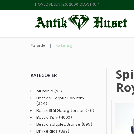
HOVEDVEJEN 120, 2600 GLOSTRUP
Forside
Katalog
Spi
KATEGORIER
Ro
+
Aluminia
(216)
+
Bestik & Korpus Sølv mm.
(324)
+
Bestik Stål Georg Jensen
(46)
+
Bestik, Sølv
(4000)
+
Bestik, sølvplet/Bronze
(895)
+
Drikke glas
(889)