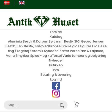
Forside
Katalog
Aluminia
Bestik & Korpus Sølv mm.
Bestik Stål Georg Jensen
Bestik, Sølv
Bestik, sølvplet/Bronze
Drikke glas
Figurer
Glas
Jule
ting / Legetøj
Keramik
Nyheder
Platter
Porcelæn & Fajance,
Varia
Smykker
Spise - og kaffestel
Varia
Lamper og belysning
Nyheder
Butikken
Info
Betaling & Levering
Log ind