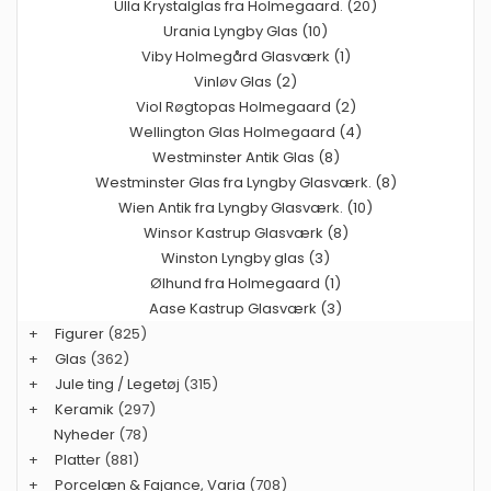
Ulla Krystalglas fra Holmegaard. (20)
Urania Lyngby Glas (10)
Viby Holmegård Glasværk (1)
Vinløv Glas (2)
Viol Røgtopas Holmegaard (2)
Wellington Glas Holmegaard (4)
Westminster Antik Glas (8)
Westminster Glas fra Lyngby Glasværk. (8)
Wien Antik fra Lyngby Glasværk. (10)
Winsor Kastrup Glasværk (8)
Winston Lyngby glas (3)
Ølhund fra Holmegaard (1)
Aase Kastrup Glasværk (3)
+
Figurer
(825)
+
Glas
(362)
+
Jule ting / Legetøj
(315)
+
Keramik
(297)
Nyheder
(78)
+
Platter
(881)
+
Porcelæn & Fajance, Varia
(708)