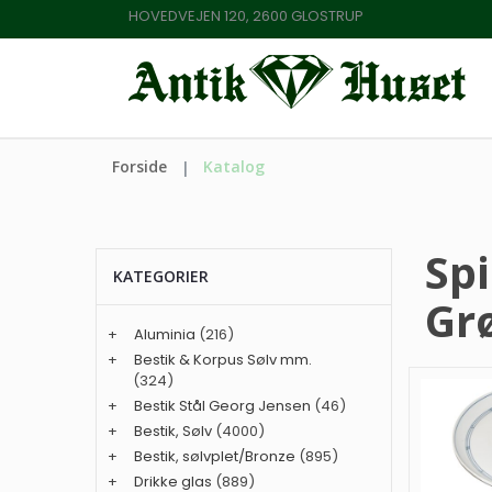
HOVEDVEJEN 120, 2600 GLOSTRUP
Forside
Katalog
Spi
KATEGORIER
Gr
+
Aluminia
(216)
+
Bestik & Korpus Sølv mm.
(324)
+
Bestik Stål Georg Jensen
(46)
+
Bestik, Sølv
(4000)
+
Bestik, sølvplet/Bronze
(895)
+
Drikke glas
(889)