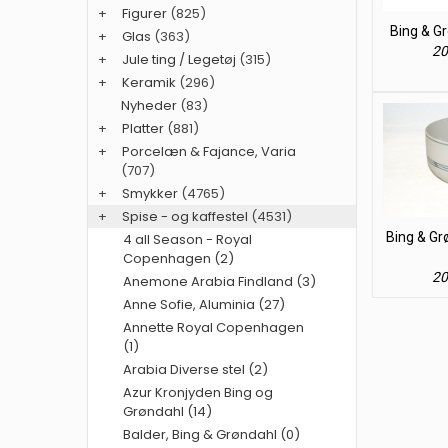
+
Figurer
(825)
Bing & Gr
+
Glas
(363)
20
+
Jule ting / Legetøj
(315)
+
Keramik
(296)
Nyheder
(83)
+
Platter
(881)
+
Porcelæn & Fajance, Varia
(707)
+
Smykker
(4765)
+
Spise - og kaffestel
(4531)
Bing & Gr
4 all Season - Royal
Copenhagen (2)
20
Anemone Arabia Findland (3)
Anne Sofie, Aluminia (27)
Annette Royal Copenhagen
(1)
Arabia Diverse stel (2)
Azur Kronjyden Bing og
Grøndahl (14)
Balder, Bing & Grøndahl (0)