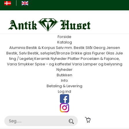
Forside
Katalog
Aluminia
Bestik & Korpus Sølv mm.
Bestik Stål Georg Jensen
Bestik, Sølv
Bestik, sølvplet/Bronze
Drikke glas
Figurer
Glas
Jule
ting / Legetøj
Keramik
Nyheder
Platter
Porcelæn & Fajance,
Varia
Smykker
Spise - og kaffestel
Varia
Lamper og belysning
Nyheder
Butikken
Info
Betaling & Levering
Log ind