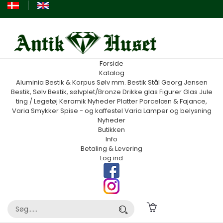
Forside
Katalog
Aluminia
Bestik & Korpus Sølv mm.
Bestik Stål Georg Jensen
Bestik, Sølv
Bestik, sølvplet/Bronze
Drikke glas
Figurer
Glas
Jule
ting / Legetøj
Keramik
Nyheder
Platter
Porcelæn & Fajance,
Varia
Smykker
Spise - og kaffestel
Varia
Lamper og belysning
Nyheder
Butikken
Info
Betaling & Levering
Log ind